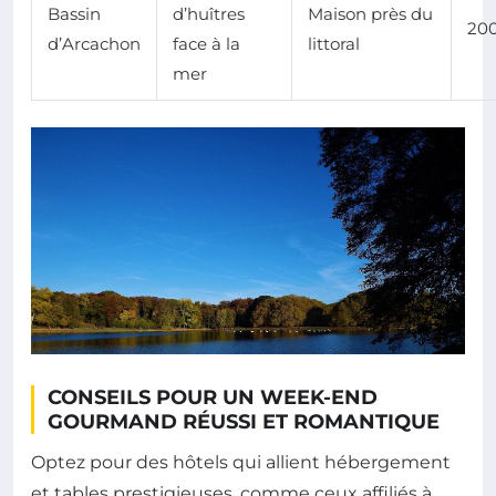
Bassin
d’huîtres
Maison près du
20
d’Arcachon
face à la
littoral
mer
CONSEILS POUR UN WEEK-END
GOURMAND RÉUSSI ET ROMANTIQUE
Optez pour des hôtels qui allient hébergement
et tables prestigieuses, comme ceux affiliés à