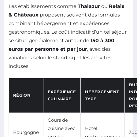
Les établissements comme
Thalazur
ou
Relais
& Châteaux
proposent souvent des formules
combinant hébergement et expériences
gastronomiques. Le coût indicatif d’un tel séjour
se situe généralement autour de
150 à 300
euros par personne et par jour
, avec des
variations selon le standing et les activités
incluses.
BU
EXPÉRIENCE
HÉBERGEMENT
IND
RÉGION
CULINAIRE
TYPE
PO
PE
Cours de
cuisine avec
Hôtel
Bourgogne
30
un chef
gastronomique