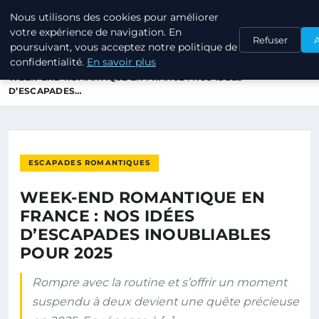
Nous utilisons des cookies pour améliorer
TOURISME EN PROVENCE
votre expérience de navigation. En
Refuser
poursuivant, vous acceptez notre politique de
confidentialité.
En savoir plus
ACCUEIL
ESCAPADES ROMANTIQUES
WEEK-END ROMANTIQUE EN FRANCE : NOS IDÉES
D’ESCAPADES…
ESCAPADES ROMANTIQUES
WEEK-END ROMANTIQUE EN
FRANCE : NOS IDÉES
D’ESCAPADES INOUBLIABLES
POUR 2025
Rompre avec la routine et s’offrir un moment
suspendu à deux devient une quête précieuse