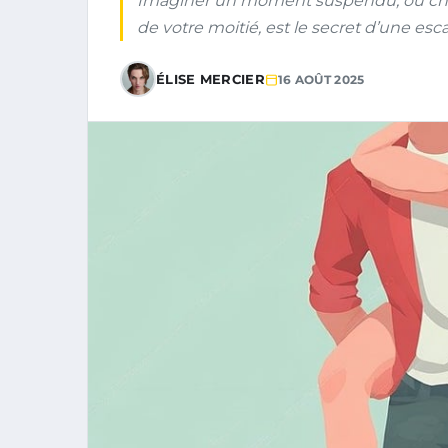
Imaginer un moment suspendu, où chaq
de votre moitié, est le secret d’une esc
ÉLISE MERCIER
16 AOÛT 2025