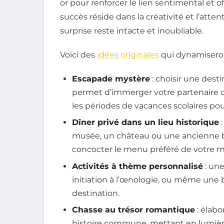
or pour renforcer le lien sentimental et 
succès réside dans la créativité et l’att
surprise reste intacte et inoubliable.
Voici des
idées originales
qui dynamiseron
Escapade mystère
: choisir une desti
permet d’immerger votre partenaire d
les périodes de vacances scolaires pou
Dîner privé dans un lieu historique
:
musée, un château ou une ancienne bât
concocter le menu préféré de votre mo
Activités à thème personnalisé
: une
initiation à l’œnologie, ou même une b
destination.
Chasse au trésor romantique
: élabo
histoire commune, mettant en lumière