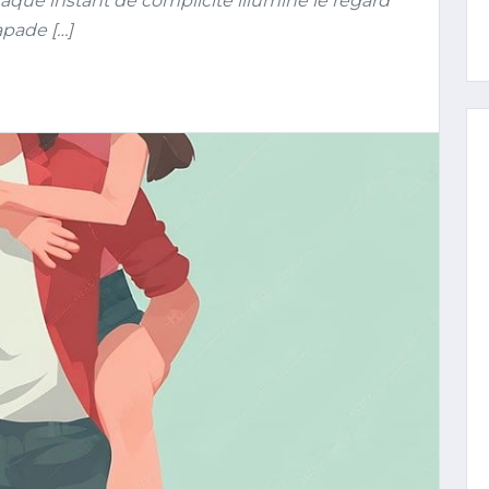
ue instant de complicité illumine le regard
apade […]