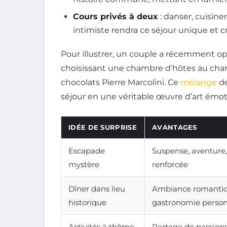
Cours privés à deux
: danser, cuisin
intimiste rendra ce séjour unique et c
Pour illustrer, un couple a récemment 
choisissant une chambre d’hôtes au cha
chocolats Pierre Marcolini. Ce
mélange
de
séjour en une véritable œuvre d’art émot
IDÉE DE SURPRISE
AVANTAGES
Escapade
Suspense, aventure,
mystère
renforcée
Dîner dans lieu
Ambiance romantiq
historique
gastronomie person
Activités à thème
Partage de passio