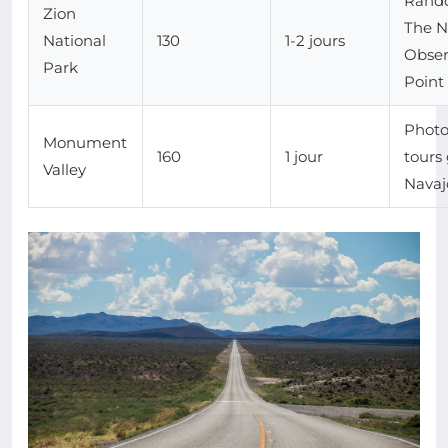
Rand
Zion
The N
National
130
1-2 jours
Obser
Park
Point
Photo
Monument
160
1 jour
tours
Valley
Navaj