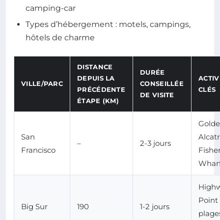
camping-car
Types d’hébergement : motels, campings,
hôtels de charme
DISTANCE
DURÉE
DEPUIS LA
ACTIV
VILLE/PARC
CONSEILLÉE
PRÉCÉDENTE
CLÉS
DE VISITE
ÉTAPE (KM)
Golde
San
Alcatr
–
2-3 jours
Francisco
Fishe
Whar
Highw
Point
Big Sur
190
1-2 jours
plage