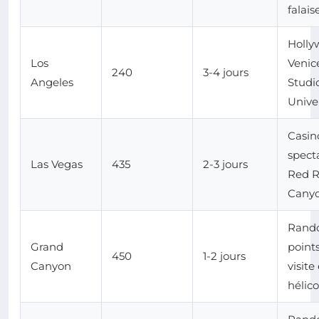
falais
Holly
Los
Venic
240
3-4 jours
Angeles
Studi
Unive
Casin
specta
Las Vegas
435
2-3 jours
Red 
Cany
Rand
Grand
point
450
1-2 jours
Canyon
visite
hélic