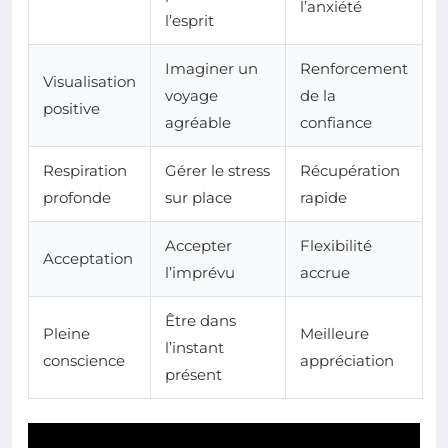
l’anxiété
l’esprit
Imaginer un
Renforcement
Visualisation
voyage
de la
positive
agréable
confiance
Respiration
Gérer le stress
Récupération
profonde
sur place
rapide
Accepter
Flexibilité
Acceptation
l’imprévu
accrue
Être dans
Pleine
Meilleure
l’instant
conscience
appréciation
présent