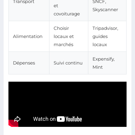
Transport
SNCF,
et
Skyscanner
covoiturage
Choisir
Tripadvisor,
Alimentation
locaux et
guides
marchés
locaux
Expensify,
Dépenses
Suivi continu
Mint