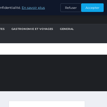
CONTACT
fidentialité.
En savoir plus
Refuser
Accepter
TES
GASTRONOMIE ET VOYAGES
GENERAL