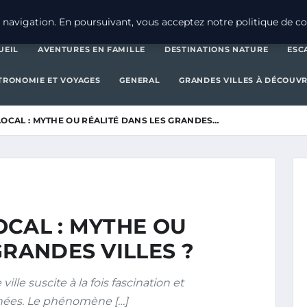
AVENTURES EN FAMILLE
DESTINATIONS 
navigation. En poursuivant, vous acceptez notre politique de con
UEIL
AVENTURES EN FAMILLE
DESTINATIONS NATURE
ESC
TRONOMIE ET VOYAGES
GENERAL
GRANDES VILLES À DÉCOUVR
OCAL : MYTHE OU RÉALITÉ DANS LES GRANDES…
OCAL : MYTHE OU
GRANDES VILLES ?
le suscite à la fois fascination et
nées. Le phénomène […]