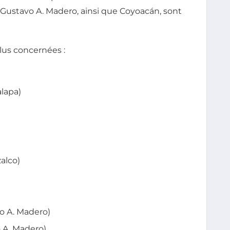
, Gustavo A. Madero, ainsi que Coyoacán, sont
plus concernées :
alapa)
alco)
o A. Madero)
 A. Madero)