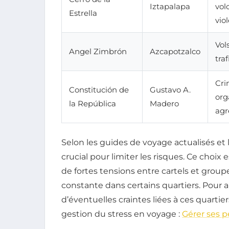
Iztapalapa
vol
Estrella
vio
Vol
Angel Zimbrón
Azcapotzalco
tra
Cri
Constitución de
Gustavo A.
org
la República
Madero
agr
Selon les guides de voyage actualisés et l
crucial pour limiter les risques. Ce choix
de fortes tensions entre cartels et grou
constante dans certains quartiers. Pour 
d’éventuelles craintes liées à ces quartie
gestion du stress en voyage :
Gérer ses p