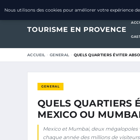
20 JUILLET 2025
Nous utilisons des cookies pour améliorer votre expérience de 
ACC
TOURISME EN PROVENCE
GAS
ACCUEIL
GENERAL
QUELS QUARTIERS ÉVITER ABS
GENERAL
QUELS QUARTIERS 
MEXICO OU MUMBAI
Mexico et Mumbai, deux mégalopoles vib
chaque année des millions de visiteurs