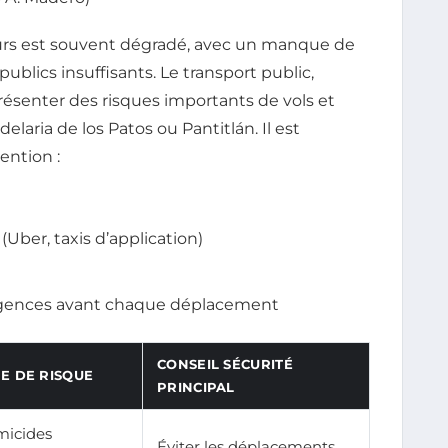
teurs est souvent dégradé, avec un manque de
publics insuffisants. Le transport public,
senter des risques importants de vols et
aria de los Patos ou Pantitlán. Il est
ention :
 (Uber, taxis d’application)
 agences avant chaque déplacement
CONSEIL SÉCURITÉ
E DE RISQUE
PRINCIPAL
icides
Éviter les déplacements