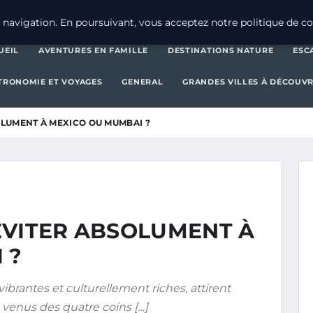
AVENTURES EN FAMILLE
DESTINATIONS 
navigation. En poursuivant, vous acceptez notre politique de con
UEIL
AVENTURES EN FAMILLE
DESTINATIONS NATURE
ESC
TRONOMIE ET VOYAGES
GENERAL
GRANDES VILLES À DÉCOUVR
OLUMENT À MEXICO OU MUMBAI ?
ÉVITER ABSOLUMENT À
 ?
rantes et culturellement riches, attirent
 venus des quatre coins […]